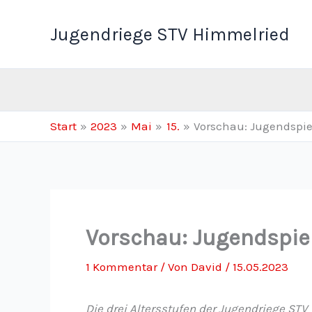
Zum
Inhalt
Jugendriege STV Himmelried
springen
Start
2023
Mai
15.
Vorschau: Jugendspie
Vorschau: Jugendspiel
1 Kommentar
/ Von
David
/
15.05.2023
Die drei Altersstufen der Jugendriege ST